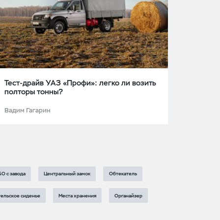
Тест-драйв УАЗ «Профи»: легко ли возить
полторы тонны?
Вадим Гагарин
БО с завода
Центральный замок
Обтекатель
ельское сиденье
Места хранения
Органайзер