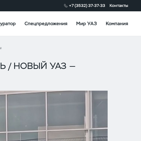
+7 (3532) 37-37-33
Контакты
уратор
Спецпредложения
Мир УАЗ
Компания
е
Ь / НОВЫЙ УАЗ —