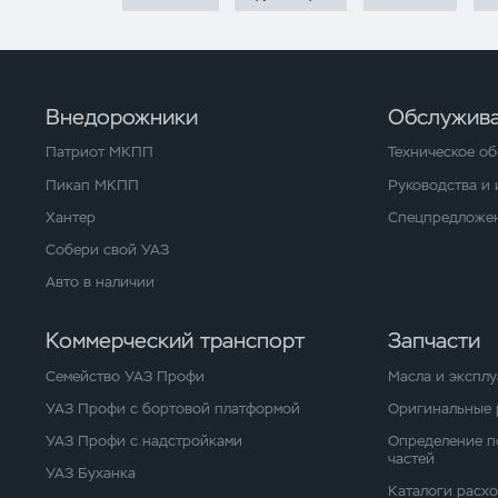
Внедорожники
Обслужива
Патриот МКПП
Техническое о
Пикап МКПП
Руководства и
Хантер
Спецпредложен
Собери свой УАЗ
Авто в наличии
Коммерческий транспорт
Запчасти
Семейство УАЗ Профи
Масла и экспл
УАЗ Профи с бортовой платформой
Оригинальные 
УАЗ Профи с надстройками
Определение п
частей
УАЗ Буханка
Каталоги расх