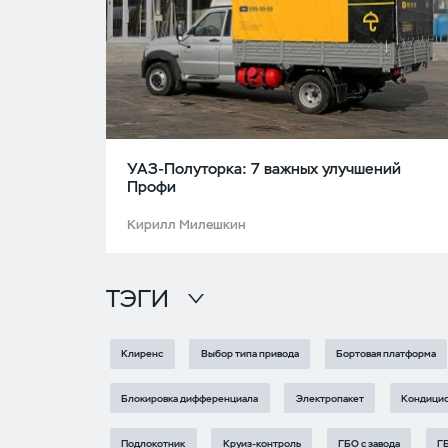
УАЗ-Полуторка: 7 важных улучшений
Профи
Кирилл Милешкин
ТЭГИ
Клиренс
Выбор типа привода
Бортовая платформа
Блокировка дифференциала
Электропакет
Кондици
Подлокотник
Круиз-контроль
ГБО с завода
ГБ