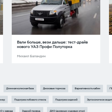
Вали больше, вези дальше: тест-драйв
нового УАЗ Профи Полуторка
Михаил Баландин
Длинная колесная база
Дисковые тормоза
Вариативность кабин
Г
онер
Подогрев лобового стекла
Подогрев сидений
Эргономичное водит
О с завода
Задний привод
ДХО (дневные ходовые огни)