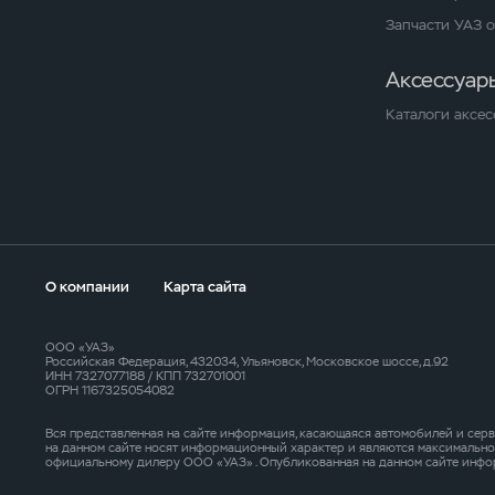
Запчасти УАЗ 
Аксессуар
Каталоги аксес
О компании
Карта сайта
ООО «УАЗ»
Российская Федерация, 432034, Ульяновск, Московское шоссе, д.92
ИНН 7327077188 / КПП 732701001
ОГРН 1167325054082
Вся представленная на сайте информация, касающаяся автомобилей и серв
на данном сайте носят информационный характер и являются максимальн
официальному дилеру ООО «УАЗ» . Опубликованная на данном сайте инфо