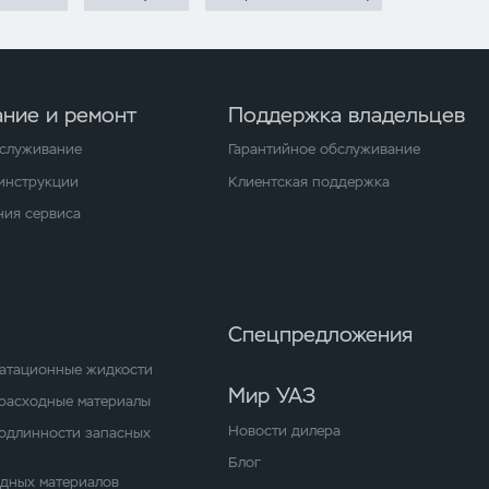
ние и ремонт
Поддержка владельцев
бслуживание
Гарантийное обслуживание
 инструкции
Клиентская поддержка
ия сервиса
Спецпредложения
уатационные жидкости
Мир УАЗ
расходные материалы
Новости дилера
одлинности запасных
Блог
одных материалов