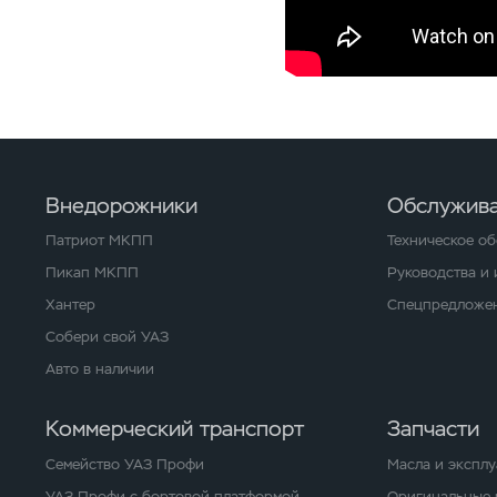
Внедорожники
Обслужива
Патриот МКПП
Техническое о
Пикап МКПП
Руководства и
Хантер
Спецпредложен
Собери свой УАЗ
Авто в наличии
Коммерческий транспорт
Запчасти
Семейство УАЗ Профи
Масла и экспл
УАЗ Профи с бортовой платформой
Оригинальные 