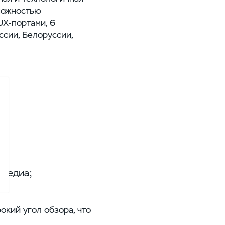
можностью
UX-портами
, 6
ссии, Белоруссии,
а;
;
имедиа;
кий угол обзора, что