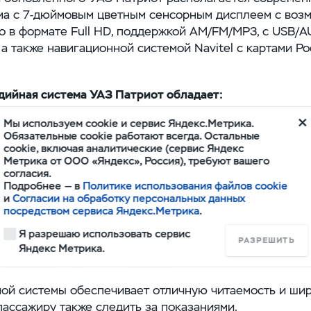
ма с
7-дюймовым
цветным сенсорным дисплеем с воз
 в формате Full HD, поддержкой AM/FM/MP3, с USB/
A
 а также навигационной системой Navitel с картами Ро
дийная система УАЗ Патриот обладает:
Мы используем cookie и сервис Яндекс.Метрика.
стемой Android 4.4.4;
Обязательные cookie работают всегда. Остальные
цессором;
cookie, включая аналитические (сервис Яндекс
Метрика от ООО «Яндекс», Россия), требуют вашего
мятью 1 ГБ;
согласия.
нной памяти 16 ГБ;
Подробнее — в
Политике использования файлов cookie
и
Согласии на обработку персональных данных
 Internet с помощью встроенного
Wi-Fi
адаптер
посредством сервиса Яндекс.Метрика
.
спользования магазина приложений Google Play
Я разрешаю использовать сервис
тображения экрана смартфона на экране мульт
РАЗРЕШИТЬ
Яндекс Метрика.
озможностями по навигации.
ой системы обеспечивает отличную читаемость и широ
ассажиру также следить за показаниями.