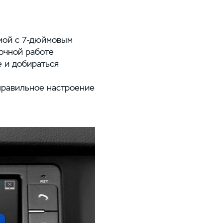
мой с
7-дюймовым
очной работе
е и добираться
 правильное настроение