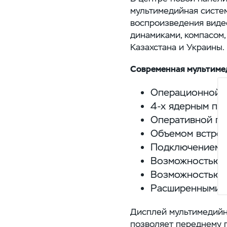
мультимедийная систе
воспроизведения видео
динамиками, компасом,
Казахстана и Украины.
Современная мультиме
Операционной си
4-х
ядерным про
Оперативной па
Объемом встрое
Подключением к
Возможностью и
Возможностью о
Расширенными в
Дисплей мультимедийн
позволяет переднему п