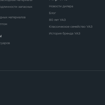
Новости дилера
одлинности запасных
Блог
одных материалов
80 лет УАЗ
оптом
Классическое семейство УАЗ
История бренда УАЗ
ы
суаров