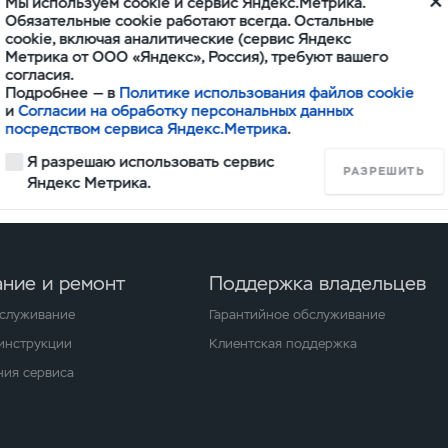
Мы используем cookie и сервис Яндекс.Метрика.
Обязательные cookie работают всегда. Остальные
cookie, включая аналитические (сервис Яндекс
Метрика от ООО «Яндекс», Россия), требуют вашего
согласия.
Подробнее — в
Политике использования файлов cookie
ям отделка кожей в зависимости от комплектации рас
и
Согласии на обработку персональных данных
посредством сервиса Яндекс.Метрика
.
коятку рычага коробки передач и рукоятку рычага сто
Я разрешаю использовать сервис
РАЗРЕШИТЬ
Яндекс Метрика.
ние и ремонт
Поддержка владельцев
бслуживание
Гарантийное обслуживание
 инструкции
Клиентская поддержка
ия сервиса