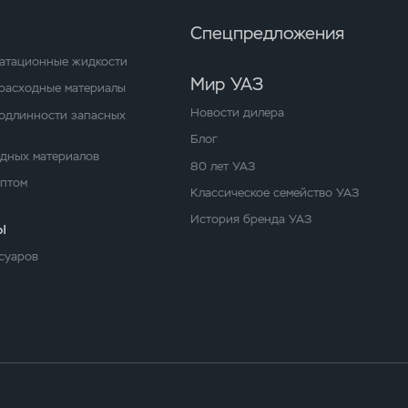
Спецпредложения
уатационные жидкости
Мир УАЗ
расходные материалы
Новости дилера
одлинности запасных
Блог
одных материалов
80 лет УАЗ
оптом
Классическое семейство УАЗ
История бренда УАЗ
ы
суаров