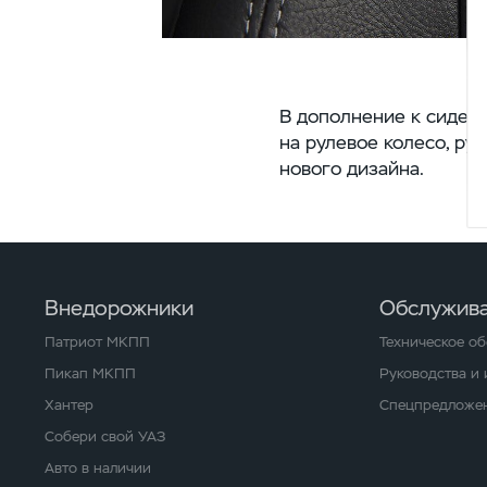
В дополнение к сидень
на рулевое колесо, ру
нового дизайна.
Внедорожники
Обслужива
Патриот МКПП
Техническое о
Пикап МКПП
Руководства и
Хантер
Спецпредложен
Собери свой УАЗ
Авто в наличии