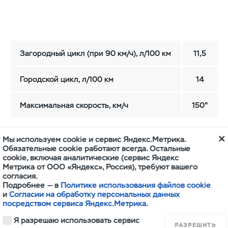
Загородный цикл (при 90 км/ч), л/100 км
11,5
Городской цикл, л/100 км
14
Максимальная скорость, км/ч
150"
Мы используем cookie и сервис Яндекс.Метрика.
Обязательные cookie работают всегда. Остальные
cookie, включая аналитические (сервис Яндекс
Метрика от ООО «Яндекс», Россия), требуют вашего
согласия.
Подробнее — в
Политике использования файлов cookie
ние и ремонт
Поддержка владельцев
и
Согласии на обработку персональных данных
посредством сервиса Яндекс.Метрика
.
бслуживание
Гарантийное обслуживание
Я разрешаю использовать сервис
 инструкции
Клиентская поддержка
РАЗРЕШИТЬ