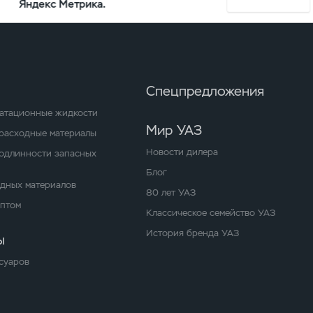
Яндекс Метрика.
ия сервиса
Спецпредложения
уатационные жидкости
Мир УАЗ
расходные материалы
Новости дилера
одлинности запасных
Блог
одных материалов
80 лет УАЗ
оптом
Классическое семейство УАЗ
История бренда УАЗ
ы
суаров